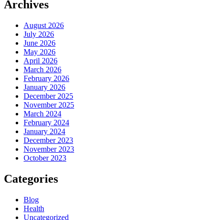
Archives
August 2026
July 2026
June 2026
May 2026
April 2026
March 2026
February 2026
January 2026
December 2025
November 2025
March 2024
February 2024
January 2024
December 2023
November 2023
October 2023
Categories
Blog
Health
Uncategorized