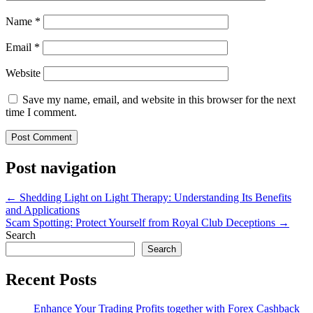
Name
*
Email
*
Website
Save my name, email, and website in this browser for the next
time I comment.
Post navigation
←
Shedding Light on Light Therapy: Understanding Its Benefits
and Applications
Scam Spotting: Protect Yourself from Royal Club Deceptions
→
Search
Search
Recent Posts
Enhance Your Trading Profits together with Forex Cashback