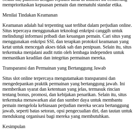
memprioritaskan kepuasan pemain dan mematuhi standar etika.
Menilai Tindakan Keamanan
Keamanan adalah hal terpenting saat terlibat dalam perjudian online.
Situs tepercaya menggunakan teknologi enkripsi canggih untuk
melindungi informasi pribadi dan keuangan pemain. Cari situs yang
menggunakan enkripsi SSL dan terapkan protokol keamanan yang
ketat untuk mencegah akses tidak sah dan penipuan. Selain itu, situs
terkemuka menjalani audit rutin oleh lembaga independen untuk
memastikan keadilan dan integritas permainan mereka.
Transparansi dan Permainan yang Bertanggung Jawab
Situs slot online terpercaya mengutamakan transparansi dan
mengedepankan praktik permainan yang bertanggung jawab. Ini
memberikan syarat dan ketentuan yang jelas, termasuk rincian
tentang bonus, promosi, dan kebijakan penarikan. Selain itu, situs
terkemuka menawarkan alat dan sumber daya untuk membantu
pemain mengelola kebiasaan perjudian mereka secara bertanggung
jawab, seperti batas setoran, opsi pengecualian diri, dan tautan untuk
mendukung organisasi bagi mereka yang membutuhkan.
Kesimpulan